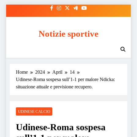
Skip
to
content
Notizie sportive
Home
2024
April
14
Udinese-Roma sospesa sull’1-1 per malore Ndicka:
situazione attuale e previsione recupero.
UDINESE CALCIO
Udinese-Roma sospesa