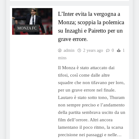
L’Inter evita la vergogna a
Monza; scoppia la polemica
MONZA FC
su Inzaghi e Pairetto per un
grave errore.
admin
2 years ago
0
1
mins
Il Monza è stato attaccato dai
tifosi, così come dalle altre
squadre che non tifavano per loro,
per un grave errore nel finale.
Lautaro è stato sotto tono, Thuram
non sempre preciso e l’andamento
della partita sembrava uscito da un
film dell’orrore. Altri ancora
lamentano il poco ritmo, la scarsa
precisione nei passaggi e nelle…