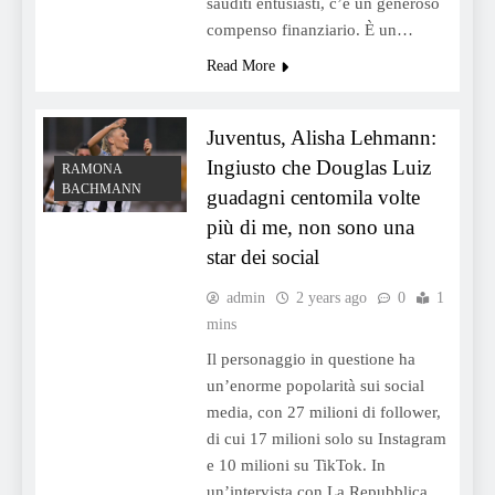
sauditi entusiasti, c’è un generoso
compenso finanziario. È un…
Read More
Juventus, Alisha Lehmann:
Ingiusto che Douglas Luiz
RAMONA
BACHMANN
guadagni centomila volte
più di me, non sono una
star dei social
admin
2 years ago
0
1
mins
Il personaggio in questione ha
un’enorme popolarità sui social
media, con 27 milioni di follower,
di cui 17 milioni solo su Instagram
e 10 milioni su TikTok. In
un’intervista con La Repubblica,