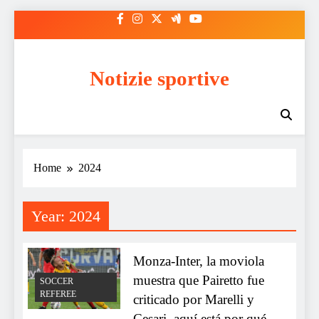
Skip
to
content
Notizie sportive
Home
2024
Year:
2024
Monza-Inter, la moviola
muestra que Pairetto fue
SOCCER
REFEREE
criticado por Marelli y
Cesari, aquí está por qué.