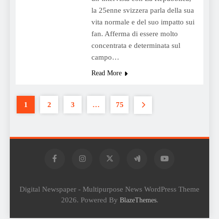
la 25enne svizzera parla della sua
vita normale e del suo impatto sui
fan. Afferma di essere molto
concentrata e determinata sul
campo…
Read More
1
2
3
…
75
Digital Newspaper - Multipurpose News WordPress Theme
2026. Powered By
.
BlazeThemes