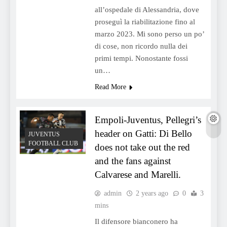
all’ospedale di Alessandria, dove
proseguì la riabilitazione fino al
marzo 2023. Mi sono perso un po’
di cose, non ricordo nulla dei
primi tempi. Nonostante fossi
un…
Read More
Empoli-Juventus, Pellegri’s
header on Gatti: Di Bello
JUVENTUS
FOOTBALL CLUB
does not take out the red
and the fans against
Calvarese and Marelli.
admin
2 years ago
0
3
mins
Il difensore bianconero ha