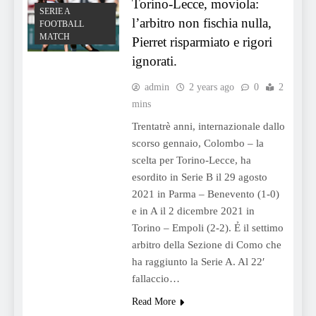
Torino-Lecce, moviola:
SERIE A
l’arbitro non fischia nulla,
FOOTBALL
MATCH
Pierret risparmiato e rigori
ignorati.
admin
2 years ago
0
2
mins
Trentatrè anni, internazionale dallo
scorso gennaio, Colombo – la
scelta per Torino-Lecce, ha
esordito in Serie B il 29 agosto
2021 in Parma – Benevento (1-0)
e in A il 2 dicembre 2021 in
Torino – Empoli (2-2). Ẻ il settimo
arbitro della Sezione di Como che
ha raggiunto la Serie A. Al 22′
fallaccio…
Read More