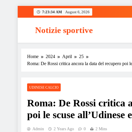
Skip
7:23:35 AM
August 6, 2026
to
content
Notizie sportive
Home
2024
April
25
Roma: De Rossi critica ancora la data del recupero poi l
UDINESE CALCIO
Roma: De Rossi critica a
poi le scuse all’Udinese
Admin
2 Years Ago
0
2 Mins