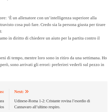
ore: ‘È un allenatore con un’intelligenza superiore alla
travisto cosa può fare. Credo sia la persona giusta per tirare
3:
o in diritto di chiedere un aiuto per la partita contro il
orni di tempo, mentre loro sono in ritiro da una settimana. Ho
 però, sono arrivati gli errori: preferirei vederli sul pezzo in
us:
Next:
ara
Udinese-Roma 1-2: Cristante rovina l’esordio di
dos
Cannavaro all’ultimo respiro.