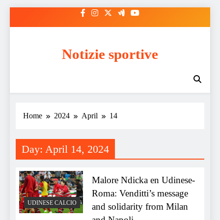
Skip
to
content
Notizie sportive
Home
2024
April
14
Day:
April 14, 2024
Malore Ndicka en Udinese-
Roma: Venditti’s message
UDINESE CALCIO
and solidarity from Milan
and Napoli.