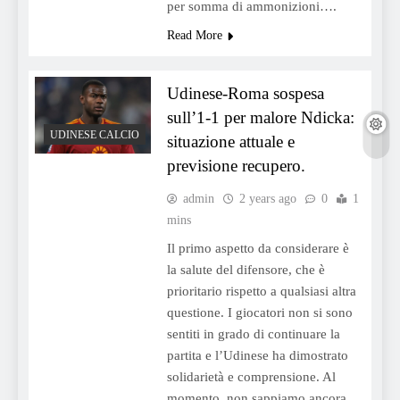
per somma di ammonizioni….
Read More
Udinese-Roma sospesa
sull’1-1 per malore Ndicka:
UDINESE CALCIO
situazione attuale e
previsione recupero.
admin
2 years ago
0
1
mins
Il primo aspetto da considerare è
la salute del difensore, che è
prioritario rispetto a qualsiasi altra
questione. I giocatori non si sono
sentiti in grado di continuare la
partita e l’Udinese ha dimostrato
solidarietà e comprensione. Al
momento, non sappiamo ancora