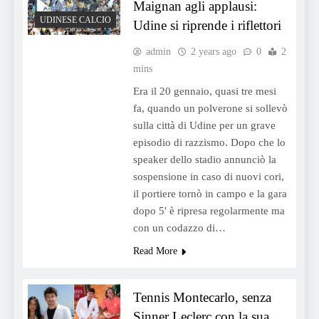
Maignan agli applausi:
UDINESE CALCIO
Udine si riprende i riflettori
admin
2 years ago
0
2
mins
Era il 20 gennaio, quasi tre mesi
fa, quando un polverone si sollevò
sulla città di Udine per un grave
episodio di razzismo. Dopo che lo
speaker dello stadio annunciò la
sospensione in caso di nuovi cori,
il portiere tornò in campo e la gara
dopo 5′ è ripresa regolarmente ma
con un codazzo di…
Read More
Tennis Montecarlo, senza
Sinner Leclerc con la sua