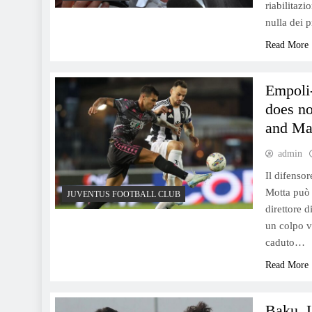
riabilitaz
nulla dei 
Read More
Olimpiadi: Egonu vince oro,
Empoli-
Sinner e Tamberi non
does no
vincono, Jacobs delude. Per
and Mar
Nielsen l’Italia resta la più
forte.
admin
Il difenso
Motta può 
JUVENTUS FOOTBALL CLUB
Il Passo del Mortirolo
direttore d
potrebbe diventare Cima
un colpo v
Pantani nel Giro d’Italia: la
caduto…
madre del Pirata ha già
Read More
acconsentito.
Baku, L