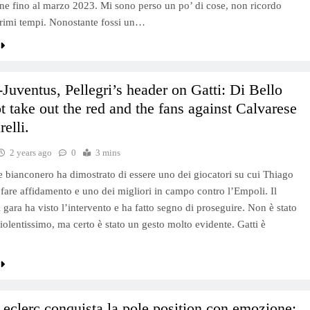
ione fino al marzo 2023. Mi sono perso un po’ di cose, non ricordo
primi tempi. Nonostante fossi un…
Juventus, Pellegri’s header on Gatti: Di Bello
t take out the red and the fans against Calvarese
elli.
2 years ago
0
3 mins
re bianconero ha dimostrato di essere uno dei giocatori su cui Thiago
fare affidamento e uno dei migliori in campo contro l’Empoli. Il
i gara ha visto l’intervento e ha fatto segno di proseguire. Non è stato
iolentissimo, ma certo è stato un gesto molto evidente. Gatti è
eclerc conquista la pole position con emozione: