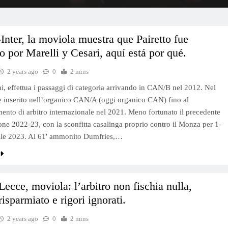
nter, la moviola muestra que Pairetto fue
do por Marelli y Cesari, aquí está por qué.
2 years ago
0
2 mins
i, effettua i passaggi di categoria arrivando in CAN/B nel 2012. Nel
 inserito nell’organico CAN/A (oggi organico CAN) fino al
ento di arbitro internazionale nel 2021. Meno fortunato il precedente
ione 2022-23, con la sconfitta casalinga proprio contro il Monza per 1-
rile 2023. Al 61′ ammonito Dumfries,…
Lecce, moviola: l’arbitro non fischia nulla,
risparmiato e rigori ignorati.
2 years ago
0
2 mins