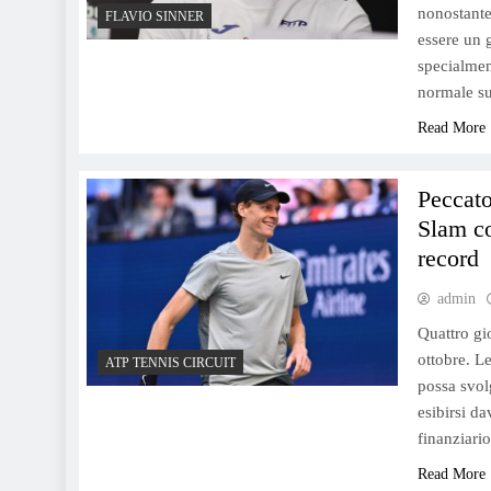
aumentan las cotizaciones de
nonostante
FLAVIO SINNER
Di Gregorio
essere un 
specialment
normale s
Read More
Peccato
Slam co
record
admin
Quattro gi
ottobre. L
ATP TENNIS CIRCUIT
possa svol
esibirsi da
finanziari
Read More