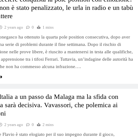
non è stato penalizzato, le urla in radio e un tabù
ttere
2 years ago
0
1 mins
monegasco ha ottenuto la quarta pole position consecutiva, dopo aver
a serie di problemi durante il fine settimana. Dopo il rischio di
one nelle prove libere, è riuscito a mantenersi in testa alle qualifiche,
apprensione tra i tifosi Ferrari. Tuttavia, un’indagine delle autorità ha
che non ha commesso alcuna infrazione….
Italia a un passo da Malaga ma la sfida con
a sarà decisiva. Vavassori, che polemica ai
oni
2 years ago
0
2 mins
e Flavio è stato elogiato per il suo impegno durante il gioco,