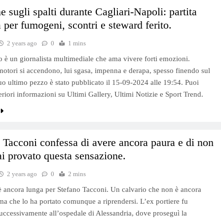
e sugli spalti durante Cagliari-Napoli: partita
 per fumogeni, scontri e steward ferito.
2 years ago
0
1 mins
 è un giornalista multimediale che ama vivere forti emozioni.
otori si accendono, lui sgasa, impenna e derapa, spesso finendo sul
suo ultimo pezzo è stato pubblicato il 15-09-2024 alle 19:54. Puoi
eriori informazioni su Ultimi Gallery, Ultimi Notizie e Sport Trend.
 Tacconi confessa di avere ancora paura e di non
i provato questa sensazione.
2 years ago
0
2 mins
 è ancora lunga per Stefano Tacconi. Un calvario che non è ancora
ma che lo ha portato comunque a riprendersi. L’ex portiere fu
 successivamente all’ospedale di Alessandria, dove proseguì la