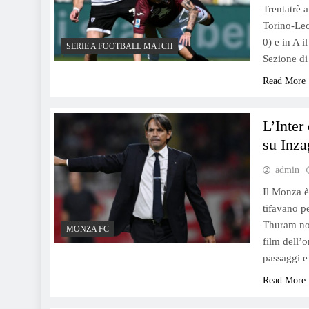
Trentatrè 
Torino-Lec
0) e in A i
Milán-Roma, polémica en
SERIE A FOOTBALL MATCH
Sezione di
Lazza por el coro sobre los
Read More
napolitanos: el rapero aclara
en Instagram.
L’Inter
su Inza
admin
Juventus: Giuntoli da un
Il Monza è 
ultimátum a Chiesa,
tifavano pe
aumentan las cotizaciones de
Thuram non
MONZA FC
Di Gregorio
film dell’o
passaggi 
Read More
Retroscena Spalletti in Italia: