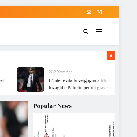
2 Years Ago
L’Inter evita la vergogna a Monza; scoppia la polemica
Inzaghi e Pairetto per un grave errore.
Popular News