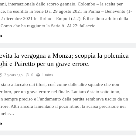
anni, internazionale dallo scorso gennaio, Colombo – la scelta per
ce, ha esordito in Serie B il 29 agosto 2021 in Parma – Benevento (1-
l 2 dicembre 2021 in Torino – Empoli (2-2). Ẻ il settimo arbitro della
 Como che ha raggiunto la Serie A. Al 22′ fallaccio…
 evita la vergogna a Monza; scoppia la polemica
ghi e Pairetto per un grave errore.
2 years ago
0
1 mins
stato attaccato dai tifosi, così come dalle altre squadre che non
r loro, per un grave errore nel finale. Lautaro è stato sotto tono,
 sempre preciso e l’andamento della partita sembrava uscito da un
rrore. Altri ancora lamentano il poco ritmo, la scarsa precisione nei
e nelle…