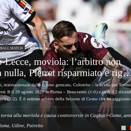
2 years ago
OTBALL MATCH
-Lecce, moviola: l’arbitro non
a nulla, Pierret risparmiato e rigor
ti.
i, internazionale dallo scorso gennaio, Colombo – la scelta per Torin
Serie B il 29 agosto 2021 in Parma – Benevento (1-0) e in A il 2 dice
li (2-2). Ẻ il settimo arbitro della Sezione di Como che ha raggiunto 
ccio…
 torna alla moviola e causa controversie in Cagliari-Como, an
 scatenando la rabbia dei sardi.
Roma, Udine, Pairetto