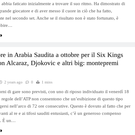
 abbia faticato inizialmente a trovare il suo ritmo. Ha dimostrato di
grande giocatore e di aver messo il cuore in ciò che ha fatto,
e nel secondo set. Anche se il risultato non è stato fortunato, è
ubire…
re in Arabia Saudita a ottobre per il Six Kings
n Alcaraz, Djokovic e altri big: montepremi
2 years ago
0
1 mins
orni di gare sono previsti, con uno di riposo individuato il venerdì 18
e regole dell’ATP non consentono che un’esibizione di questo tipo
gersi nell’arco di 72 ore consecutive. Questo è dovuto al fatto che per
vanti al re e ai tifosi sauditi entusiasti, c’è un generoso compenso
o. È un…