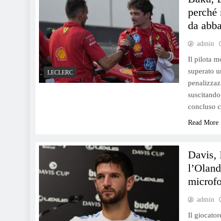
perché 
Juventus, come cambierà
da abba
Thiago Motta con Nico,
Conceicao, Sancho e
admin
Koopmeiners
Il pilota 
superato un
LECLERC
penalizzazi
suscitando 
Milán-Roma, polémica en
concluso 
Lazza por el coro sobre los
Read More
napolitanos: el rapero aclara
en Instagram.
Davis, 
l’Oland
microf
Juventus: Giuntoli da un
admin
ultimátum a Chiesa,
Il giocator