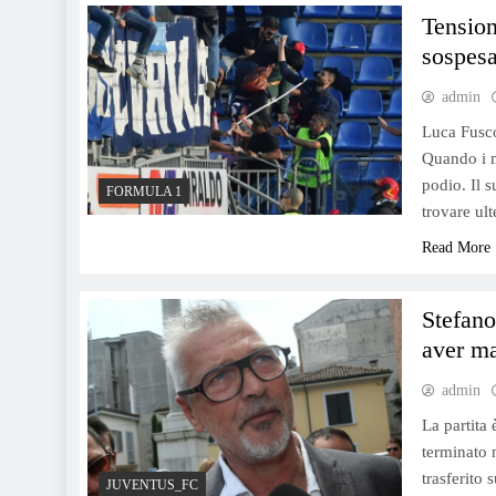
ragioni dimissioni e traditori.
Tension
sospesa
admin
Luca Fusco
Quando i m
podio. Il 
FORMULA 1
Sorteggio di Wimbledon:
trovare ult
Sinner debutta contro
Read More
Hanfmann, poi potenziale
derby con Berrettini.
Stefano
aver ma
admin
Euro2024: Formazioni
La partita
ufficiali de Croacia e Italia,
terminato 
Spalletti explica las
trasferito
JUVENTUS_FC
novedades en la alineación.