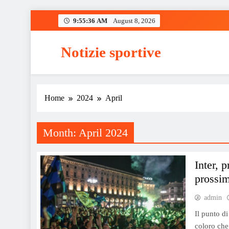
Skip
9:55:37 AM
August 8, 2026
to
content
Notizie sportive
Home
2024
April
Month:
April 2024
Inter, 
prossim
admin
Il punto d
coloro che 