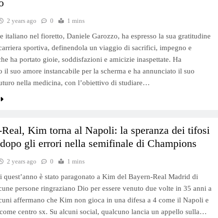
o
2 years ago
0
1 mins
e italiano nel fioretto, Daniele Garozzo, ha espresso la sua gratitudine
carriera sportiva, definendola un viaggio di sacrifici, impegno e
che ha portato gioie, soddisfazioni e amicizie inaspettate. Ha
to il suo amore instancabile per la scherma e ha annunciato il suo
turo nella medicina, con l’obiettivo di studiare…
Real, Kim torna al Napoli: la speranza dei tifosi
 dopo gli errori nella semifinale di Champions
2 years ago
0
1 mins
di quest’anno è stato paragonato a Kim del Bayern-Real Madrid di
lcune persone ringraziano Dio per essere venuto due volte in 35 anni a
cuni affermano che Kim non gioca in una difesa a 4 come il Napoli e
me centro sx. Su alcuni social, qualcuno lancia un appello sulla…