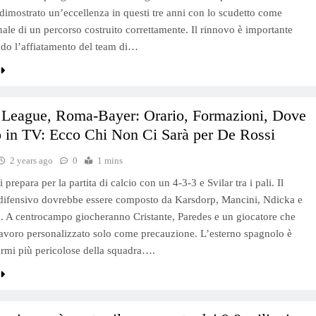
 dimostrato un’eccellenza in questi tre anni con lo scudetto come
inale di un percorso costruito correttamente. Il rinnovo è importante
do l’affiatamento del team di…
 League, Roma-Bayer: Orario, Formazioni, Dove
 in TV: Ecco Chi Non Ci Sarà per De Rossi
2 years ago
0
1 mins
prepara per la partita di calcio con un 4-3-3 e Svilar tra i pali. Il
difensivo dovrebbe essere composto da Karsdorp, Mancini, Ndicka e
. A centrocampo giocheranno Cristante, Paredes e un giocatore che
lavoro personalizzato solo come precauzione. L’esterno spagnolo è
armi più pericolose della squadra….