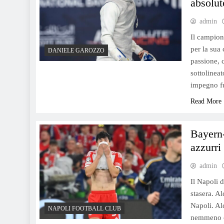
absolut
admin
Il campion
per la sua 
DANIELE GAROZZO
passione, 
sottolinea
impegno fu
Read More
Bayern-
azzurri
admin
Il Napoli 
stasera. A
Napoli. Al
NAPOLI FOOTBALL CLUB
nemmeno co