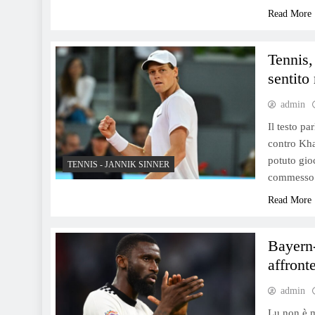
Read More
Tennis,
sentito
admin
Il testo pa
contro Kha
potuto gio
TENNIS - JANNIK SINNER
commesso t
Read More
Bayern-
affront
admin
Lu non è m