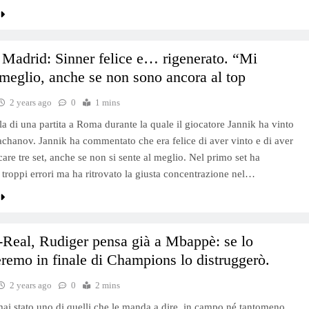
 Madrid: Sinner felice e… rigenerato. “Mi
 meglio, anche se non sono ancora al top
2 years ago
0
1 mins
rla di una partita a Roma durante la quale il giocatore Jannik ha vinto
chanov. Jannik ha commentato che era felice di aver vinto e di aver
care tre set, anche se non si sente al meglio. Nel primo set ha
roppi errori ma ha ritrovato la giusta concentrazione nel…
Real, Rudiger pensa già a Mbappè: se lo
eremo in finale di Champions lo distruggerò.
2 years ago
0
2 mins
ai stato uno di quelli che le manda a dire, in campo né tantomeno