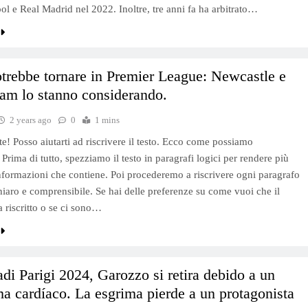
ool e Real Madrid nel 2022. Inoltre, tre anni fa ha arbitrato…
otrebbe tornare in Premier League: Newcastle e
am lo stanno considerando.
2 years ago
0
1 mins
e! Posso aiutarti ad riscrivere il testo. Ecco come possiamo
Prima di tutto, spezziamo il testo in paragrafi logici per rendere più
informazioni che contiene. Poi procederemo a riscrivere ogni paragrafo
iaro e comprensibile. Se hai delle preferenze su come vuoi che il
a riscritto o se ci sono…
di Parigi 2024, Garozzo si retira debido a un
a cardíaco. La esgrima pierde a un protagonista