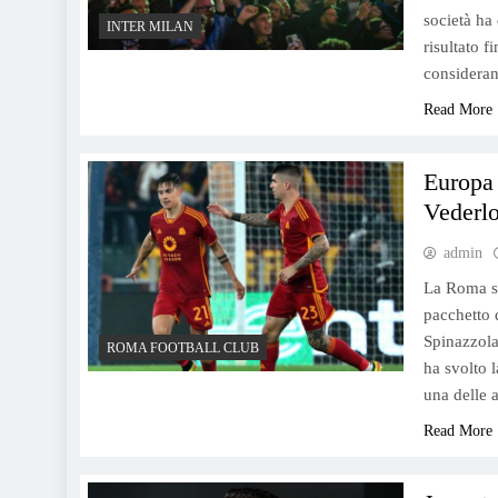
società ha
INTER MILAN
risultato f
consideran
Read More
Europa
Vederlo
admin
La Roma si 
pacchetto 
Spinazzola
ROMA FOOTBALL CLUB
ha svolto 
una delle 
Read More