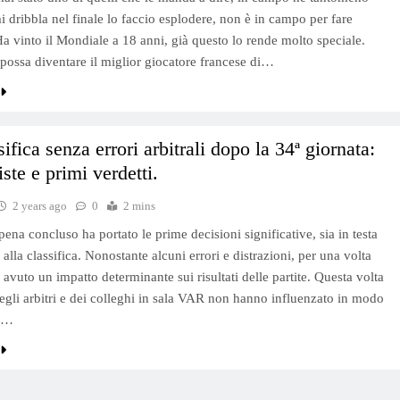
mi dribbla nel finale lo faccio esplodere, non è in campo per fare
Ha vinto il Mondiale a 18 anni, già questo lo rende molto speciale.
possa diventare il miglior giocatore francese di…
sifica senza errori arbitrali dopo la 34ª giornata:
iste e primi verdetti.
2 years ago
0
2 mins
pena concluso ha portato le prime decisioni significative, sia in testa
 alla classifica. Nonostante alcuni errori e distrazioni, per una volta
avuto un impatto determinante sui risultati delle partite. Questa volta
 degli arbitri e dei colleghi in sala VAR non hanno influenzato in modo
le…