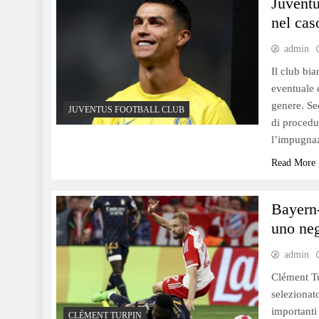
Juventu
nel cas
admin
Il club bi
eventuale 
genere. Se
JUVENTUS FOOTBALL CLUB
di procedu
l’impugnaz
Read More
Bayern-
uno neg
admin
Clément Tur
selezionato
importanti
CLÉMENT TURPIN