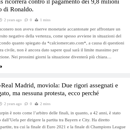
s ricorrerà contro il pagamento dei 9,8 milioni
o di Ronaldo.
2 years ago
0
1 mins
anconero non aveva riserve monetarie accantonate per affrontare un
esito negativo della vertenza, come spesso avviene in situazioni del
condo quanto spiegato da *calciomercato.com*, a causa di questioni
ra civile, non è ancora dato sapere qual sarà il limite massimo per
ione. Nei prossimi giorni la situazione diventerà più chiara…
Real Madrid, moviola: Due rigori assegnati e
ato, ma nessuna protesta, ecco perché
2 years ago
0
2 mins
pin è noto come l’arbitro delle finali, in quanto, a 42 anni, è stato
 dall’Uefa per dirigere la partita tra Bayern e City. Ha diretto
 partite, tra cui la finale di Euro 2021 e la finale di Champions League