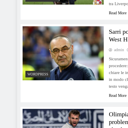
tra Liverp
Read More
Sarri p
West H
admin
Sicurament
procedere: 
chiare le 
WORDPRESS
in modo ch
testo veng
Read More
Olimpia
problem