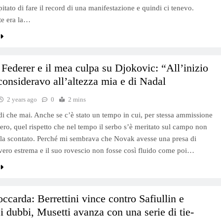
itato di fare il record di una manifestazione e quindi ci tenevo.
e era la…
 Federer e il mea culpa su Djokovic: “All’inizio
consideravo all’altezza mia e di Nadal
2 years ago
0
2 mins
di che mai. Anche se c’è stato un tempo in cui, per stessa ammissione
zero, quel rispetto che nel tempo il serbo s’è meritato sul campo non
lla scontato. Perché mi sembrava che Novak avesse una presa di
vvero estrema e il suo rovescio non fosse così fluido come poi…
ccarda: Berrettini vince contro Safiullin e
 i dubbi, Musetti avanza con una serie di tie-