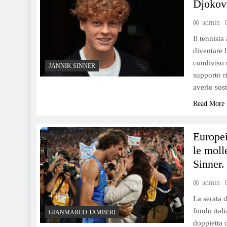
Djokov
admin
Il tennist
diventare 
condiviso 
JANNIK SINNER
supporto r
averlo sos
Read More
Europei
le moll
Sinner.
admin
La serata 
fondo ital
GIANMARCO TAMBERI
doppietta 