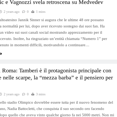
ic e Vagnozzi svela retroscena su Medvedev
2 years ago
0
1 mins
a altoatesino Jannik Sinner si augura che le ultime 48 ore possano
la normalità per lui, dopo aver ricevuto sostegno dai suoi fan. Ha
un video sui suoi canali social mostrando apprezzamento per il
icevuto. Inoltre, ha ringraziato un’entità chiamata “Numero 1” per
tenuto in momenti difficili, motivandolo a continuare…
 Roma: Tamberi è il protagonista principale con
e nelle scarpe, la “mezza barba” e il pensiero per
2 years ago
0
3 mins
dello stadio Olimpico dovrebbe essere tutta per il nuovo fenomeno del
iano, Nadia Battocletti, che conquista il suo secondo oro facendo
dopo quello che aveva vinto qualche giorno fa nei 5000 metri. Non mi