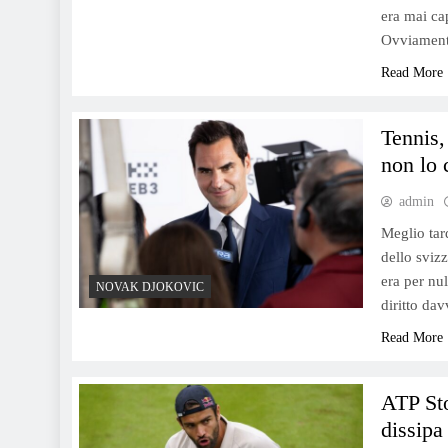
era mai cap
Ovviament
Read More
Tennis,
non lo 
admin
Meglio tar
dello sviz
era per nu
NOVAK DJOKOVIC
diritto da
Read More
ATP Sto
dissipa