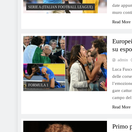
date appun
SERIE A (ITALIAN FOOTBALL LEAGUE)
muro conti
Read More
Europei
su espo
admin
Luca Fusco
delle corse
l’emozione 
FORMULA 1
gare cattu
campo del
Read More
Primo p