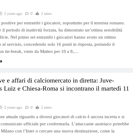
2 years ago
0
2 mins
positive per entrambi i giocatori, soprattutto per il tennista romano.
il periodo di inattività forzata, ha dimostrato un’ottima sensibilità
rficie. Nel primo set entrambi i giocatori hanno avuto un ottimo
 al servizio, concedendo solo 16 punti in risposta, portando il
 un tie-break, vinto da Matteo per 10 a 8,…
ive e affari di calciomercato in diretta: Juve-
 Luiz e Chiesa-Roma si incontrano il martedì 11
.
2 years ago
0
2 mins
ne attuale riguardo a diversi giocatori di calcio è ancora incerta e si
 comunicato ufficiale per confermarla. L’attaccante austriaco potrebbe
 Milano con l’Inter o cercare una nuova destinazione, come la