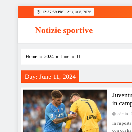
Skip
12:57:59 PM
August 8, 2026
to
content
Notizie sportive
Home
2024
June
11
Day:
June 11, 2024
Juventu
in camp
admin
In risposta
con cui ha 