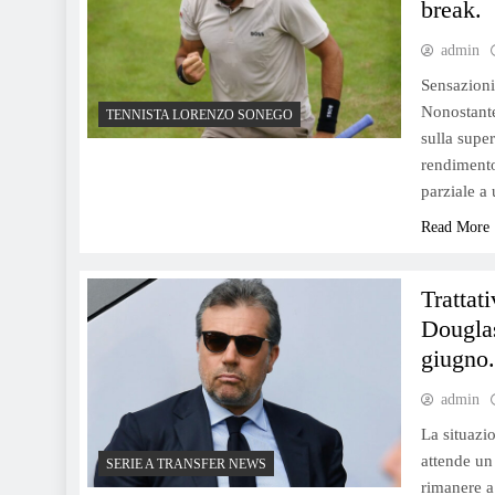
break.
admin
Sensazioni 
Nonostante 
TENNISTA LORENZO SONEGO
sulla supe
rendimento
parziale a
Read More
Trattat
Douglas
giugno
admin
La situazio
attende un
SERIE A TRANSFER NEWS
rimanere a