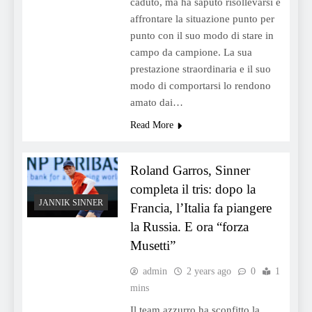
caduto, ma ha saputo risollevarsi e
affrontare la situazione punto per
punto con il suo modo di stare in
campo da campione. La sua
prestazione straordinaria e il suo
modo di comportarsi lo rendono
amato dai…
Read More
Roland Garros, Sinner
completa il tris: dopo la
JANNIK SINNER
Francia, l’Italia fa piangere
la Russia. E ora “forza
Musetti”
admin
2 years ago
0
1
mins
Il team azzurro ha sconfitto la