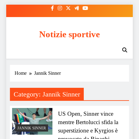
Skip
to
content
Notizie sportive
Home
Jannik Sinner
Category:
Jannik Sinner
US Open, Sinner vince
mentre Bertolucci sfida la
JANNIK SINNER
superstizione e Kyrgios è
provocato da Binaghi.