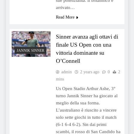
sue potenzialità. Il britannico è
arrivato…
Read More
Sinner avanza agli ottavi di
finale US Open con una
JANNIK SINNER
vittoria dominante su
O’Connell
admin
2 years ago
0
2
mins
Us Open Stadio Arthur Ashe, 3°
turno Jannik Sinner ha giocato al
meglio della sua forma.
L’australiano è riuscito a vincere
solo sette giochi in tutto il match
(6-1 6-4 6-2). Sin dai primi
scambi, il rosso di San Candido ha