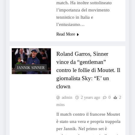
match. Ha inoltre sottolineato
l’importanza del movimento
tennistico in Italia e
l’entusiasmo…
Read More
Roland Garros, Sinner
vince da “gentleman”
JANNIK SINNER
contro le follie di Moutet. Il
giornalista Sky: “E’ un
clown
admin
2 years ago
0
2
mins
Il match contro il francese Moutet
è stato una vera e propria trappola
per Jannik. Nel primo set è