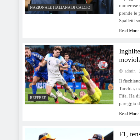
numerose s
NAZIONALE ITALIANA DI CALCIO
prende le p
Spalletti 
Read More
Inghilt
moviola
admin
Il fischie
Turchia, ne
Fifa. Ha di
REFEREE
pareggio d
Read More
F1, ten