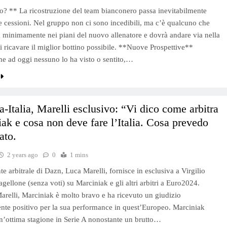
? ** La ricostruzione del team bianconero passa inevitabilmente
e cessioni. Nel gruppo non ci sono incedibili, ma c’è qualcuno che
a minimamente nei piani del nuovo allenatore e dovrà andare via nella
i ricavare il miglior bottino possibile. **Nuove Prospettive**
e ad oggi nessuno lo ha visto o sentito,…
a-Italia, Marelli esclusivo: “Vi dico come arbitra
ak e cosa non deve fare l’Italia. Cosa prevedo
ato.
2 years ago
0
1 mins
te arbitrale di Dazn, Luca Marelli, fornisce in esclusiva a Virgilio
gellone (senza voti) su Marciniak e gli altri arbitri a Euro2024.
relli, Marciniak è molto bravo e ha ricevuto un giudizio
nte positivo per la sua performance in quest’Europeo. Marciniak
n’ottima stagione in Serie A nonostante un brutto…