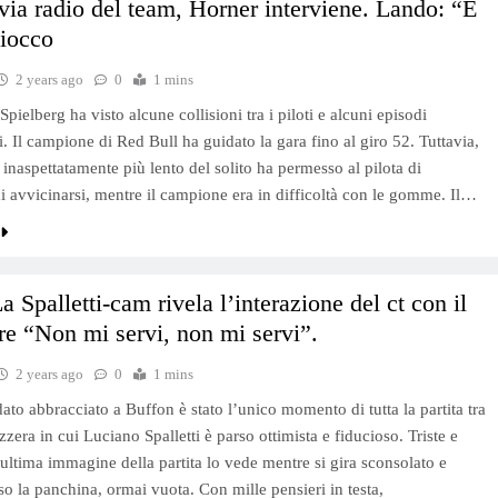
via radio del team, Horner interviene. Lando: “È
ciocco
2 years ago
0
1 mins
Spielberg ha visto alcune collisioni tra i piloti e alcuni episodi
. Il campione di Red Bull ha guidato la gara fino al giro 52. Tuttavia,
 inaspettatamente più lento del solito ha permesso al pilota di
 avvicinarsi, mentre il campione era in difficoltà con le gomme. Il…
La Spalletti-cam rivela l’interazione del ct con il
re “Non mi servi, non mi servi”.
2 years ago
0
1 mins
ato abbracciato a Buffon è stato l’unico momento di tutta la partita tra
izzera in cui Luciano Spalletti è parso ottimista e fiducioso. Triste e
l’ultima immagine della partita lo vede mentre si gira sconsolato e
rso la panchina, ormai vuota. Con mille pensieri in testa,