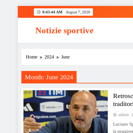
Skip
8:43:45 AM
August 7, 2026
to
content
Notizie sportive
Home
2024
June
Month:
June 2024
Retrosc
traditor
admin
Luciano Sp
la peggior