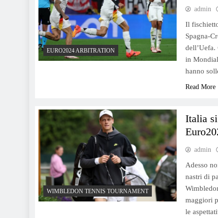
admin
Il fischiet
Spagna-Cro
dell’Uefa.
EURO2024 ARBITRATION
in Mondiali
hanno soll
Read More
Italia 
Euro20
admin
Adesso non 
nastri di 
Wimbledon,
WIMBLEDON TENNIS TOURNAMENT
maggiori p
le aspettat