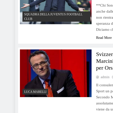
**Chi Sono
anche dall
SQUADRA DELLA JUVENTUS FOOTBALL
non rientr
CLUB
speranza d
Diciamo ch
Read More
Svizzer
Marcini
per Ors
admin
Il consulen
Sport un pa
LUCA MARELLI
Secondo Ma
assolutame
viene da u