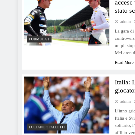
accese 
stato s
admin
La gara di 
controversi
FORMULA 1
un pit stop
McLaren di
Read More
Italia: 
giocato
admin
L’inno grid
Italia e Sv
solitario, 
LUCIANO SPALLETTI
afflitto ve