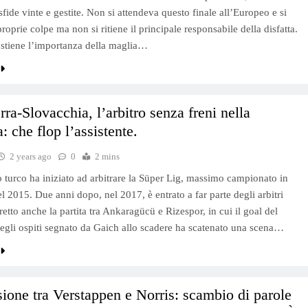
fide vinte e gestite. Non si attendeva questo finale all’Europeo e si
roprie colpe ma non si ritiene il principale responsabile della disfatta.
sostiene l’importanza della maglia…
erra-Slovacchia, l’arbitro senza freni nella
: che flop l’assistente.
2 years ago
0
2 mins
tto turco ha iniziato ad arbitrare la Süper Lig, massimo campionato in
l 2015. Due anni dopo, nel 2017, è entrato a far parte degli arbitri
retto anche la partita tra Ankaragücü e Rizespor, in cui il goal del
egli ospiti segnato da Gaich allo scadere ha scatenato una scena…
sione tra Verstappen e Norris: scambio di parole