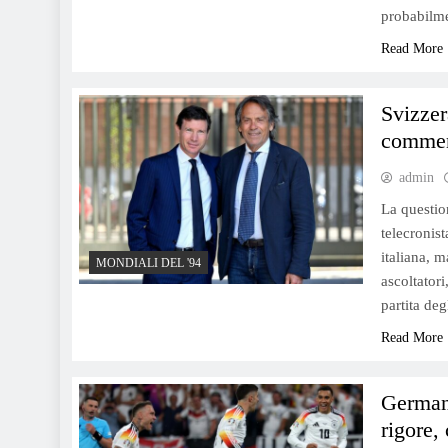
probabilme
Read More
Svizzer
comment
admin
La questio
telecronist
italiana, 
MONDIALI DEL '94
ascoltator
partita de
Read More
Germani
rigore,