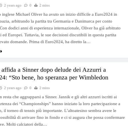
2 years ago
0
2 mins
to inglese Michael Oliver ha avuto un inizio difficile a Euro2024 in
azia, arbitrando la partita tra Germania e Danimarca per conto
 Con dodici anni di esperienza internazionale, Oliver ha già arbitrato
 ed Europei. Tuttavia, le sue decisioni discutibili in questa partita
evato domande. Prima di Euro2024, ha diretto la…
si affida a Sinner dopo delude dei Azzurri a
24: “Sto bene, ho speranza per Wimbledon
2 years ago
0
2 mins
resta che aggrapparsi a Sinner. Jannik e gli altri azzurri iscritti ai
partenza dei “Championships” hanno iniziato la loro partecipazione a
 il torneo di tennis più importante. L’altoatesino sembra avere le
ossibilità di arrivare fino in fondo e ci si augura che possa confermare
ive. Molti calciatori della…