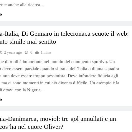
nte anche alla ricerca…
a-Italia, Di Gennaro in telecronaca scuote il web:
o simile mai sentito
2 years ago
0
1 mins
ne di ruoli è importante nel mondo del commento sportivo. Un
a deve essere parziale quando si tratta dell’Italia o di una squadra
ma non deve essere troppo pessimista. Deve infondere fiducia agli
i, ma ci sono momenti in cui ciò diventa difficile. Un esempio è la
gli ottavi con la Nigeria…
a-Danimarca, moviol: tre gol annullati e un
 cos’ha nel cuore Oliver?