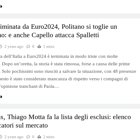
eliminata da Euro2024, Politano si toglie un
no: e anche Capello attacca Spalletti
2 years ago
0
1 mins
a dell’Italia a Euro2024 è terminata in modo triste con molte
 Dopo un’oretta, la storia è stata rimossa, forse a causa delle prime
 Solo pochissimi sono riusciti a salvare la situazione, con 48 presenze
uesto è stato considerato mancanza di rispetto verso i compagni di
’opinione tranchant di Paola…
s, Thiago Motta fa la lista degli esclusi: elenco
catori sul mercato
2 years ago
0
2 mins