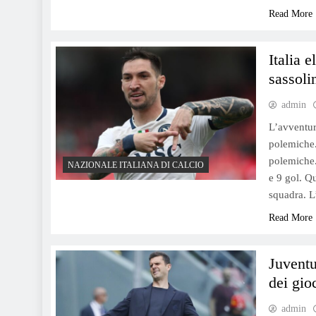
Read More
Italia 
sassoli
admin
L’avventur
polemiche.
polemiche.
NAZIONALE ITALIANA DI CALCIO
e 9 gol. Q
squadra. L
Read More
Juventu
dei gio
admin