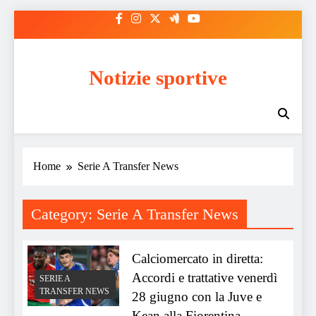
Skip
to
content
Notizie sportive
Home
Serie A Transfer News
Category:
Serie A Transfer News
Calciomercato in diretta:
Accordi e trattative venerdì
SERIE A
TRANSFER NEWS
28 giugno con la Juve e
Kean alla Fiorentina