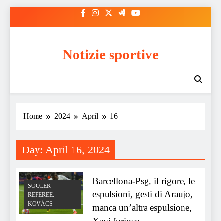
Skip
to
content
Notizie sportive
Home
2024
April
16
Day:
April 16, 2024
Barcellona-Psg, il rigore, le
SOCCER
espulsioni, gesti di Araujo,
REFEREE:
KOVÁCS
manca un’altra espulsione,
Xavi furioso.