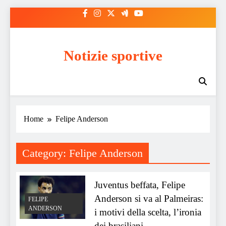
Skip
to
content
Notizie sportive
Home
Felipe Anderson
Category:
Felipe Anderson
Juventus beffata, Felipe
Anderson si va al Palmeiras:
FELIPE
ANDERSON
i motivi della scelta, l’ironia
dei brasiliani