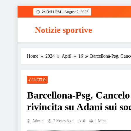
Skip
2:13:52 PM
August 7, 2026
to
content
Notizie sportive
Home
2024
April
16
Barcellona-Psg, Cancel
CANCELO
Barcellona-Psg, Cancelo 
rivincita su Adani sui soc
Admin
2 Years Ago
0
1 Mins