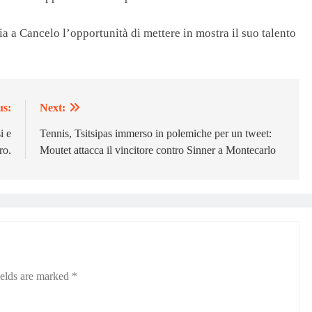
ia a Cancelo l’opportunità di mettere in mostra il suo talento
us:
Next:
i e
Tennis, Tsitsipas immerso in polemiche per un tweet:
ro.
Moutet attacca il vincitore contro Sinner a Montecarlo
ields are marked
*