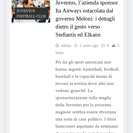
Juventus, l’azienda sponsor
Ita Airways ostacolata dal
JUVENTUS
FOOTBALL CLUB
governo Meloni: i dettagli
dietro il gesto verso
Stellantis ed Elkann
admin
2 years ago
0
3
mins
Per lui gli sport americani non
hanno segreti: basketball, football,
baseball e la capacità innata di
trovare la notizia dove altri non
vedono granché. La
sponsorizzazione sulla maglia
della Juventus per la prossima
stagione sembra essere diventata
una sorta di caso politico. I tifosi
bianconeri aspettano da settimane