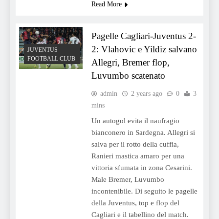
Read More
Pagelle Cagliari-Juventus 2-
2: Vlahovic e Yildiz salvano
JUVENTUS
FOOTBALL CLUB
Allegri, Bremer flop,
Luvumbo scatenato
admin
2 years ago
0
3
mins
Un autogol evita il naufragio
bianconero in Sardegna. Allegri si
salva per il rotto della cuffia,
Ranieri mastica amaro per una
vittoria sfumata in zona Cesarini.
Male Bremer, Luvumbo
incontenibile. Di seguito le pagelle
della Juventus, top e flop del
Cagliari e il tabellino del match.