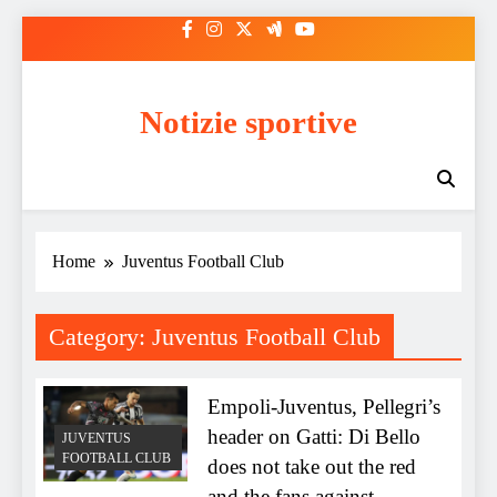
Skip
to
content
Notizie sportive
Home
Juventus Football Club
Category:
Juventus Football Club
Empoli-Juventus, Pellegri’s
header on Gatti: Di Bello
JUVENTUS
FOOTBALL CLUB
does not take out the red
and the fans against