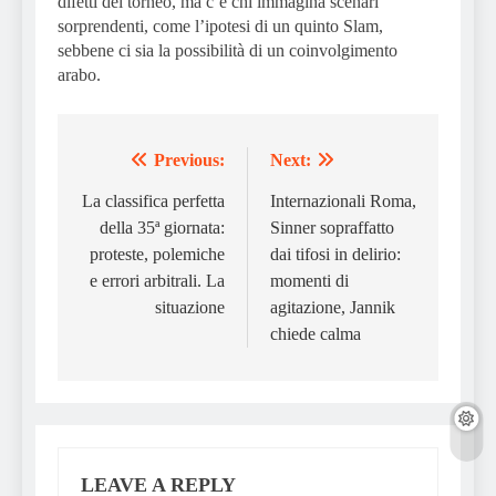
difetti del torneo, ma c’è chi immagina scenari
sorprendenti, come l’ipotesi di un quinto Slam,
sebbene ci sia la possibilità di un coinvolgimento
arabo.
Previous:
Next:
Post
navigation
La classifica perfetta
Internazionali Roma,
della 35ª giornata:
Sinner sopraffatto
proteste, polemiche
dai tifosi in delirio:
e errori arbitrali. La
momenti di
situazione
agitazione, Jannik
chiede calma
LEAVE A REPLY