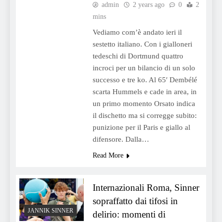
admin
2 years ago
0
2
mins
Vediamo com’è andato ieri il
sestetto italiano. Con i gialloneri
tedeschi di Dortmund quattro
incroci per un bilancio di un solo
successo e tre ko. Al 65′ Dembélé
scarta Hummels e cade in area, in
un primo momento Orsato indica
il dischetto ma si corregge subito:
punizione per il Paris e giallo al
difensore. Dalla…
Read More
Internazionali Roma, Sinner
sopraffatto dai tifosi in
JANNIK SINNER
delirio: momenti di