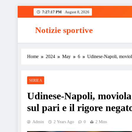
Skip
7:27:18 PM
August 8, 2026
to
content
Notizie sportive
Home
2024
May
6
Udinese-Napoli, moviola: 
SERIE A
Udinese-Napoli, moviola: 
sul pari e il rigore negat
Admin
2 Years Ago
0
2 Mins