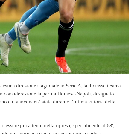
icesima direzione stagionale in Serie A, la diciassettesima
 in considerazione la partita Udinese-Napoli, designato
no e i bianconeri è stata durante l’ultima vittoria della
 essere più attento nella ripresa, specialmente al 68′,
ando un rigore, ma sembrava esagerare la caduta.