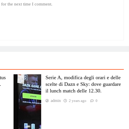
 for the next time I comment.
tus
Serie A, modifica degli orari e delle
.
scelte di Dazn e Sky: dove guardare
il lunch match delle 12.30.
admin
2 years ago
0