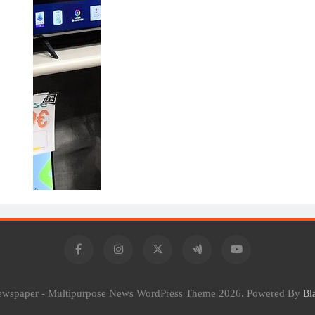
Newspaper - Multipurpose News WordPress Theme 2026. Powered By
Bl