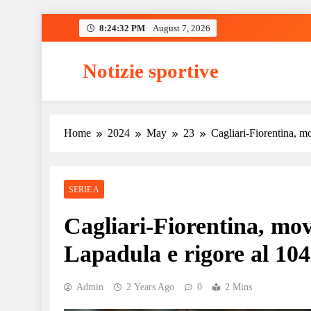
Skip
8:24:33 PM
August 7, 2026
to
content
Notizie sportive
Home
2024
May
23
Cagliari-Fiorentina, mo
SERIE A
Cagliari-Fiorentina, mov
Lapadula e rigore al 104
Admin
2 Years Ago
0
2 Mins