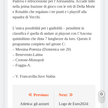
Padova e retrocessione per l’Alessandria. Accade tutto
nella prima frazione di gioco con le reti di Della Morte
e Ronaldo che regalano i tre punti e i playoff alla
squadra di Vecchi.
L’unica possibilità per i gialloblù – penultimi in
classifica è quella di andare ai playout con l’Ancona
quintultimo che dista 7 lunghezze da loro. Questo il
programma completo nel girone C:
– Messina-Potenza (Domenica ore 20)
– Benevento-Latina
– Crotone-Monopoli
– Foggia-A.
– V. Francavilla-Juve Stabia
Previous:
Next:
Post
navigation
Atletica: gli azzurri
Logo de Euro2024: