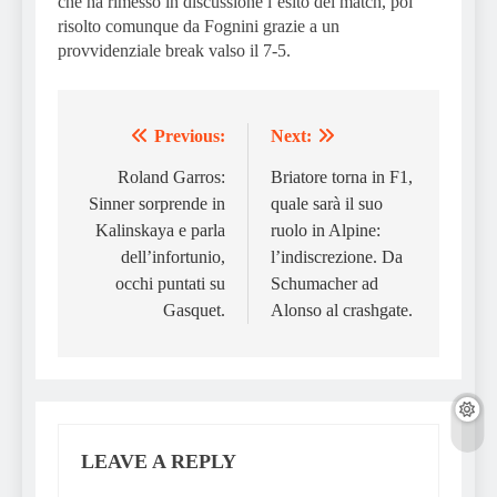
che ha rimesso in discussione l’esito del match, poi
risolto comunque da Fognini grazie a un
provvidenziale break valso il 7-5.
Previous:
Next:
Post
navigation
Roland Garros:
Briatore torna in F1,
Sinner sorprende in
quale sarà il suo
Kalinskaya e parla
ruolo in Alpine:
dell’infortunio,
l’indiscrezione. Da
occhi puntati su
Schumacher ad
Gasquet.
Alonso al crashgate.
LEAVE A REPLY