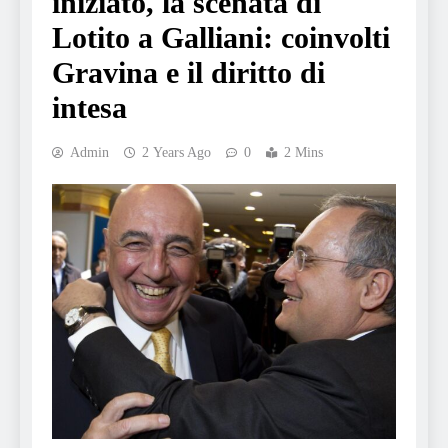
iniziato, la scenata di
Lotito a Galliani: coinvolti
Gravina e il diritto di
intesa
Admin
2 Years Ago
0
2 Mins