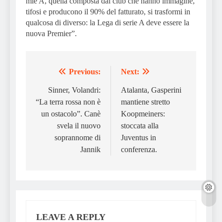
mie A, quella composta dai club che hanno immagine,
tifosi e producono il 90% del fatturato, si trasformi in
qualcosa di diverso: la Lega di serie A deve essere la
nuova Premier”.
Previous:
Next:
Post
navigation
Sinner, Volandri:
Atalanta, Gasperini
“La terra rossa non è
mantiene stretto
un ostacolo”. Canè
Koopmeiners:
svela il nuovo
stoccata alla
soprannome di
Juventus in
Jannik
conferenza.
LEAVE A REPLY