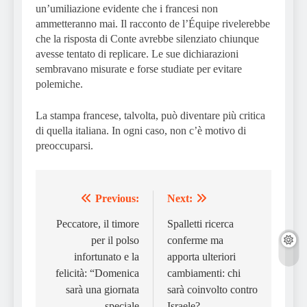
un’umiliazione evidente che i francesi non
ammetteranno mai. Il racconto de l’Équipe rivelerebbe
che la risposta di Conte avrebbe silenziato chiunque
avesse tentato di replicare. Le sue dichiarazioni
sembravano misurate e forse studiate per evitare
polemiche.
La stampa francese, talvolta, può diventare più critica
di quella italiana. In ogni caso, non c’è motivo di
preoccuparsi.
Previous:
Next:
Post
navigation
Peccatore, il timore
Spalletti ricerca
per il polso
conferme ma
infortunato e la
apporta ulteriori
felicità: “Domenica
cambiamenti: chi
sarà una giornata
sarà coinvolto contro
speciale
Israele?