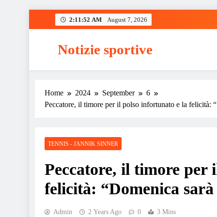
Skip
2:11:53 AM
August 7, 2026
to
content
Notizie sportive
Home
2024
September
6
Peccatore, il timore per il polso infortunato e la felicità
TENNIS - JANNIK SINNER
Peccatore, il timore per i
felicità: “Domenica sarà
Admin
2 Years Ago
0
3 Mins