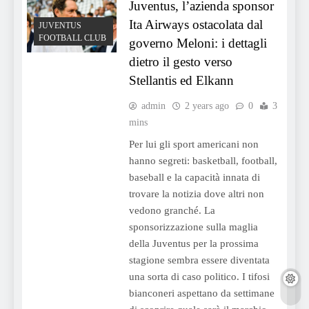
Juventus, l’azienda sponsor
Ita Airways ostacolata dal
JUVENTUS
FOOTBALL CLUB
governo Meloni: i dettagli
dietro il gesto verso
Stellantis ed Elkann
admin
2 years ago
0
3
mins
Per lui gli sport americani non
hanno segreti: basketball, football,
baseball e la capacità innata di
trovare la notizia dove altri non
vedono granché. La
sponsorizzazione sulla maglia
della Juventus per la prossima
stagione sembra essere diventata
una sorta di caso politico. I tifosi
bianconeri aspettano da settimane