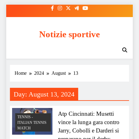
Skip
to
content
Notizie sportive
Home
2024
August
13
Day:
August 13, 2024
Atp Cincinnati: Musetti
TENNIS -
vince la lunga gara contro
ITALIAN TENNIS
MATCH
Jarry, Cobolli e Darderi si
preparano per il derby,