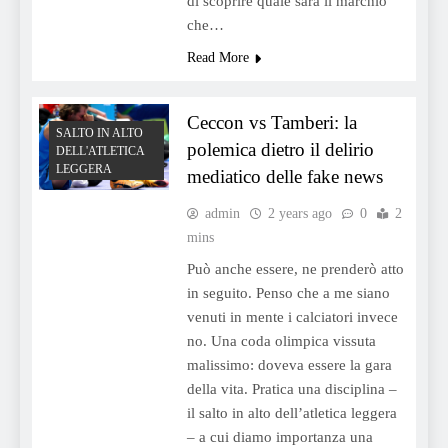
di scoprire quale sarà il marchio
che…
Read More
Ceccon vs Tamberi: la
SALTO IN ALTO
polemica dietro il delirio
DELL'ATLETICA
LEGGERA
mediatico delle fake news
admin
2 years ago
0
2
mins
Può anche essere, ne prenderò atto
in seguito. Penso che a me siano
venuti in mente i calciatori invece
no. Una coda olimpica vissuta
malissimo: doveva essere la gara
della vita. Pratica una disciplina –
il salto in alto dell’atletica leggera
– a cui diamo importanza una