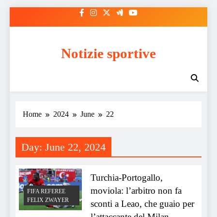
Skip
to
content
Notizie sportive
Home
2024
June
22
Day:
June 22, 2024
Turchia-Portogallo,
moviola: l’arbitro non fa
FIFA REFEREE
FELIX ZWAYER
sconti a Leao, che guaio per
l’attaccante del Milan.