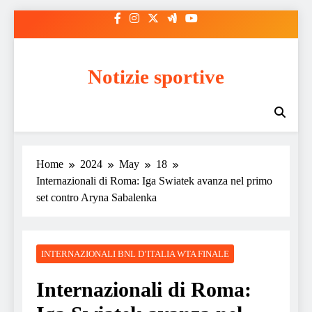
Skip
to
content
Notizie sportive
Home
2024
May
18
Internazionali di Roma: Iga Swiatek avanza nel primo
set contro Aryna Sabalenka
INTERNAZIONALI BNL D’ITALIA WTA FINALE
Internazionali di Roma: