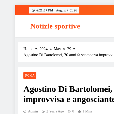
Skip
6:21:08 PM
August 7, 2026
to
content
Notizie sportive
Home
2024
May
29
Agostino Di Bartolomei, 30 anni fa scomparsa improvvis
ROMA
Agostino Di Bartolomei,
improvvisa e angosciant
Admin
2 Years Ago
0
1 Mins