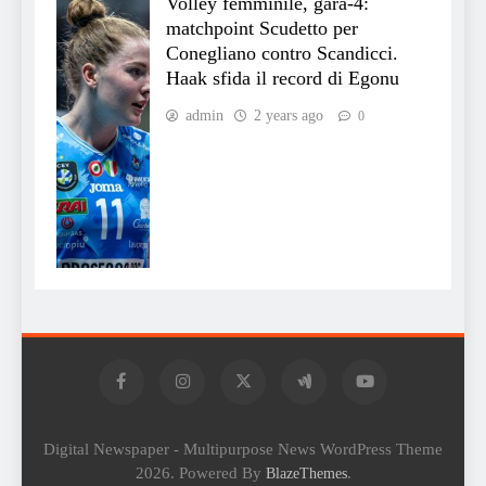
Volley femminile, gara-4:
matchpoint Scudetto per
Conegliano contro Scandicci.
Haak sfida il record di Egonu
admin
2 years ago
0
Digital Newspaper - Multipurpose News WordPress Theme
2026. Powered By
.
BlazeThemes