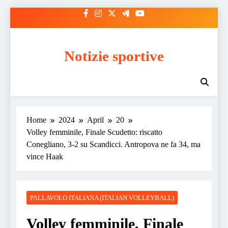
Skip
to
content
Notizie sportive
Home
2024
April
20
Volley femminile, Finale Scudetto: riscatto
Conegliano, 3-2 su Scandicci. Antropova ne fa 34, ma
vince Haak
PALLAVOLO ITALIANA (ITALIAN VOLLEYBALL)
Volley femminile, Finale