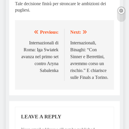
Tale decisione finirà per stroncare le ambizioni dei
pugliesi.
Previous:
Next:
Post
navigation
Internazionali di
Internazionali,
Roma: Iga Swiatek
Binaghi: “Con
avanza nel primo set
Sinner e Berrettini,
contro Aryna
avremmo corso un
Sabalenka
rischio.” E chiarisce
sulle Finals a Torino.
LEAVE A REPLY