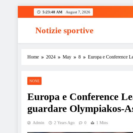
Skip
5:23:49 AM
August 7, 2026
to
content
Notizie sportive
Home
2024
May
8
Europa e Conference Lea
NONE
Europa e Conference Leag
guardare Olympiakos-As
Admin
2 Years Ago
0
1 Mins