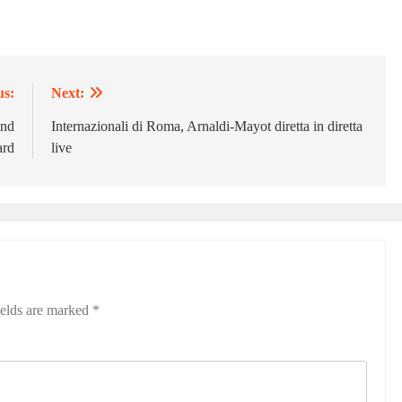
us:
Next:
and
Internazionali di Roma, Arnaldi-Mayot diretta in diretta
ard
live
ields are marked
*