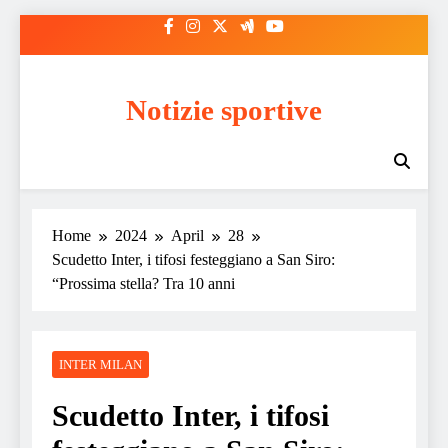
Skip
to
content
Notizie sportive
Home
2024
April
28
Scudetto Inter, i tifosi festeggiano a San Siro:
“Prossima stella? Tra 10 anni
INTER MILAN
Scudetto Inter, i tifosi