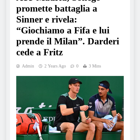
promette battaglia a
Sinner e rivela:
“Giochiamo a Fifa e lui
prende il Milan”. Darderi
cede a Fritz
Admin
2 Years Ago
0
3 Mins