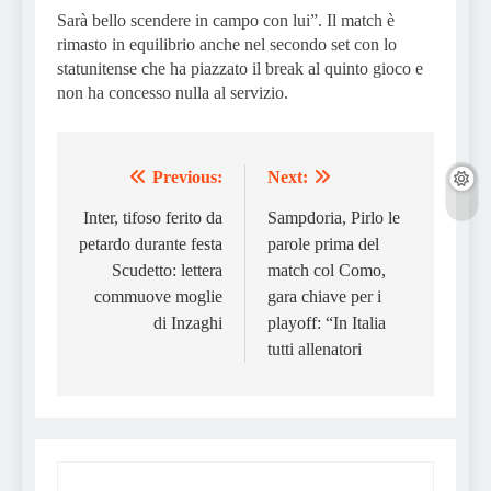
Sarà bello scendere in campo con lui”. Il match è
rimasto in equilibrio anche nel secondo set con lo
statunitense che ha piazzato il break al quinto gioco e
non ha concesso nulla al servizio.
Previous:
Next:
Post
navigation
Inter, tifoso ferito da
Sampdoria, Pirlo le
petardo durante festa
parole prima del
Scudetto: lettera
match col Como,
commuove moglie
gara chiave per i
di Inzaghi
playoff: “In Italia
tutti allenatori