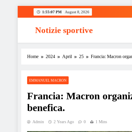
Skip
1:55:08 PM
August 8, 2026
to
content
Notizie sportive
Home
2024
April
25
Francia: Macron organi
EMMANUEL MACRON
Francia: Macron organizz
benefica.
Admin
2 Years Ago
0
1 Mins