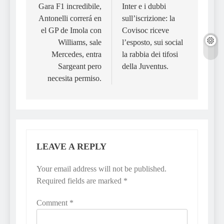
navigation
Gara F1 incredibile,
Inter e i dubbi
Antonelli correrá en
sull’iscrizione: la
el GP de Imola con
Covisoc riceve
Williams, sale
l’esposto, sui social
Mercedes, entra
la rabbia dei tifosi
Sargeant pero
della Juventus.
necesita permiso.
LEAVE A REPLY
Your email address will not be published.
Required fields are marked
*
Comment
*