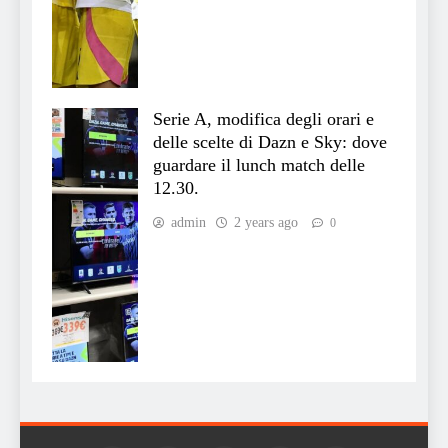
Serie A, modifica degli orari e
delle scelte di Dazn e Sky: dove
guardare il lunch match delle
12.30.
admin
2 years ago
0