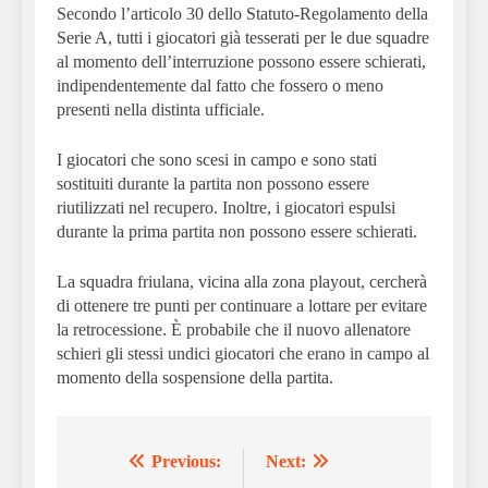
Secondo l’articolo 30 dello Statuto-Regolamento della
Serie A, tutti i giocatori già tesserati per le due squadre
al momento dell’interruzione possono essere schierati,
indipendentemente dal fatto che fossero o meno
presenti nella distinta ufficiale.
I giocatori che sono scesi in campo e sono stati
sostituiti durante la partita non possono essere
riutilizzati nel recupero. Inoltre, i giocatori espulsi
durante la prima partita non possono essere schierati.
La squadra friulana, vicina alla zona playout, cercherà
di ottenere tre punti per continuare a lottare per evitare
la retrocessione. È probabile che il nuovo allenatore
schieri gli stessi undici giocatori che erano in campo al
momento della sospensione della partita.
Previous:
Next:
Post