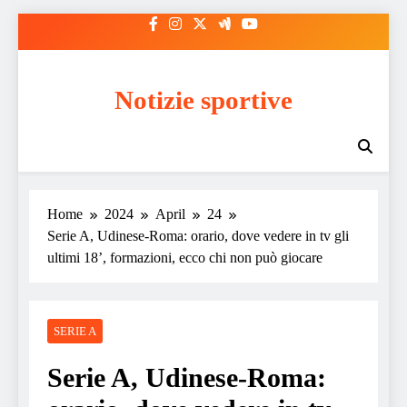
Skip
to
content
Notizie sportive
Home
2024
April
24
Serie A, Udinese-Roma: orario, dove vedere in tv gli
ultimi 18’, formazioni, ecco chi non può giocare
SERIE A
Serie A, Udinese-Roma: