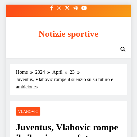
Skip
to
content
Notizie sportive
Home
2024
April
23
Juventus, Vlahovic rompe il silenzio su su futuro e
ambiciones
VLAHOVIC
Juventus, Vlahovic rompe