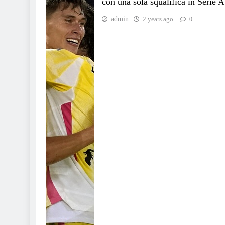
con una sola squalifica in Serie A
admin
2 years ago
0