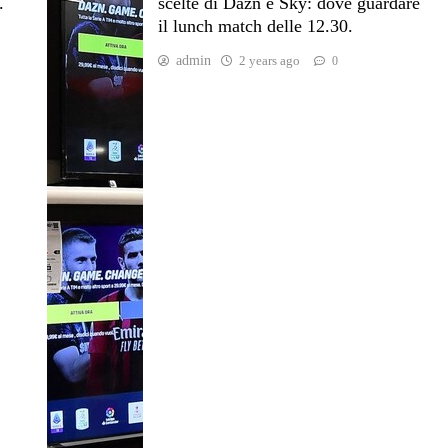
.
scelte di Dazn e Sky: dove guardare
il lunch match delle 12.30.
admin
2 years ago
0