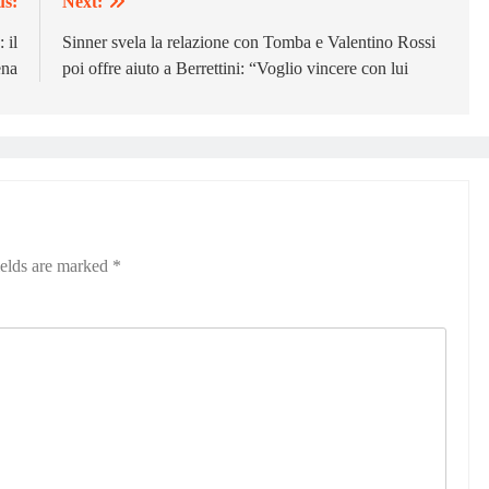
us:
Next:
 il
Sinner svela la relazione con Tomba e Valentino Rossi
ena
poi offre aiuto a Berrettini: “Voglio vincere con lui
ields are marked
*