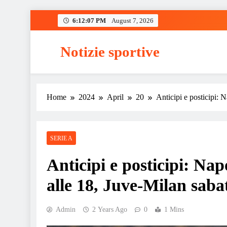
Skip
6:12:08 PM
August 7, 2026
to
content
Notizie sportive
Home
2024
April
20
Anticipi e posticipi:
SERIE A
Anticipi e posticipi: Na
alle 18, Juve-Milan saba
Admin
2 Years Ago
0
1 Mins