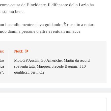
 come causa dell’incidente. Il difensore della Lazio ha
va stanno bene.
 un incendio mentre stava guidando. È riuscito a notare
ando danni a persone o altre eventuali minacce.
us:
Next:
tro
MotoGP Austin, Gp Americhe: Martin da record
ica
spaventa tutti, Marquez precede Bagnaia. I 10
a”.
qualificati per il Q2