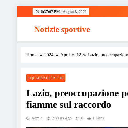
Skip
6:37:08 PM
August 8, 2026
to
content
Notizie sportive
Home
2024
April
12
Lazio, preoccupazione
SQUADRA DI CALCIO
Lazio, preoccupazione pe
fiamme sul raccordo
Admin
2 Years Ago
0
1 Mins