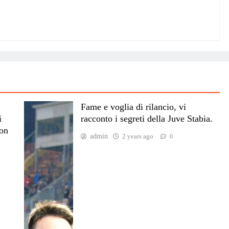
Fame e voglia di rilancio, vi
i
racconto i segreti della Juve Stabia.
on
admin
2 years ago
0