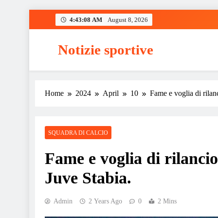
Skip
4:43:09 AM
August 8, 2026
to
content
Notizie sportive
Home
2024
April
10
Fame e voglia di rilanc
SQUADRA DI CALCIO
Fame e voglia di rilancio,
Juve Stabia.
Admin
2 Years Ago
0
2 Mins