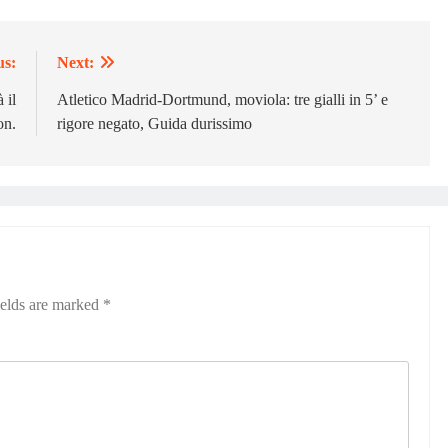
us:
Next:
 il
Atletico Madrid-Dortmund, moviola: tre gialli in 5’ e
on.
rigore negato, Guida durissimo
ields are marked
*