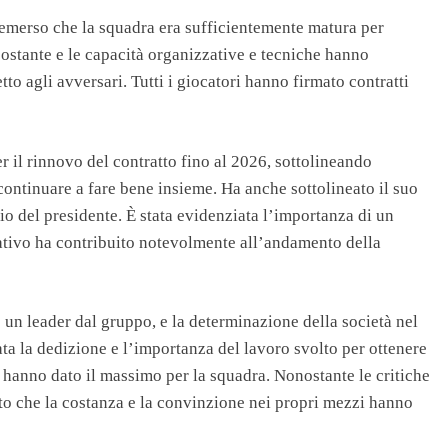
 è emerso che la squadra era sufficientemente matura per
costante e le capacità organizzative e tecniche hanno
tto agli avversari. Tutti i giocatori hanno firmato contratti
er il rinnovo del contratto fino al 2026, sottolineando
i continuare a fare bene insieme. Ha anche sottolineato il suo
rio del presidente. È stata evidenziata l’importanza di un
cativo ha contribuito notevolmente all’andamento della
 un leader dal gruppo, e la determinazione della società nel
eata la dedizione e l’importanza del lavoro svolto per ottenere
e hanno dato il massimo per la squadra. Nonostante le critiche
dito che la costanza e la convinzione nei propri mezzi hanno