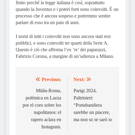
finito perché la legge italiana è così, soprattutto
quando la Juventus e i poteri forti sono coinvolti. È un
processo che è ancora sospeso e potremmo sentire
parlare di esso tra un paio di anni.
I nomi di tutti i coinvolti non sono ancora stati resi
pubblici, e sono coinvolti tre quarti della Serie A.
Questo è ciò che afferma l’ex ‘re’ dei paparazzi,
Fabrizio Corona, a margine di un’udienza a Milano.
Previous:
Next:
Post
navigation
Milán-Roma,
Parigi 2024,
polémica en Lazza
Paltrinieri:
por el coro sobre los
“Portabandiera
napolitanos: el
sarebbe un piacere,
rapero aclara en
ma non so se sarò io
Instagram.