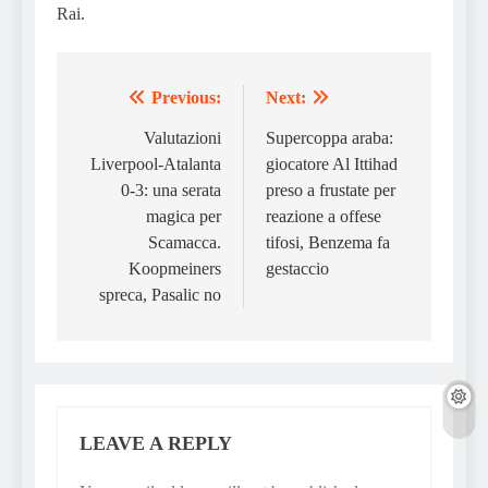
Rai.
Previous:
Next:
Post
navigation
Valutazioni
Supercoppa araba:
Liverpool-Atalanta
giocatore Al Ittihad
0-3: una serata
preso a frustate per
magica per
reazione a offese
Scamacca.
tifosi, Benzema fa
Koopmeiners
gestaccio
spreca, Pasalic no
LEAVE A REPLY