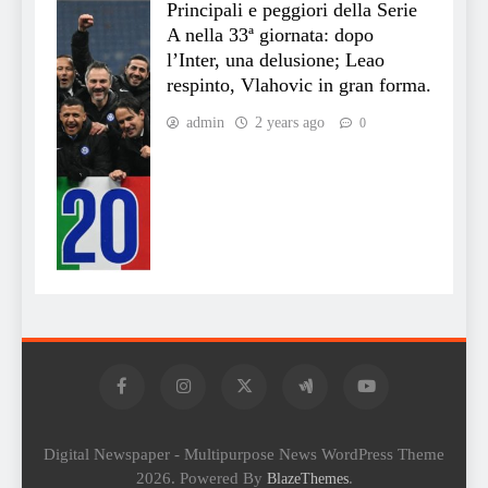
Principali e peggiori della Serie
A nella 33ª giornata: dopo
l’Inter, una delusione; Leao
respinto, Vlahovic in gran forma.
admin
2 years ago
0
Digital Newspaper - Multipurpose News WordPress Theme
2026. Powered By
.
BlazeThemes