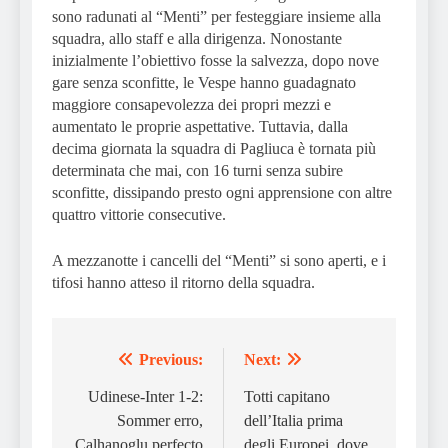
sono radunati al “Menti” per festeggiare insieme alla
squadra, allo staff e alla dirigenza. Nonostante
inizialmente l’obiettivo fosse la salvezza, dopo nove
gare senza sconfitte, le Vespe hanno guadagnato
maggiore consapevolezza dei propri mezzi e
aumentato le proprie aspettative. Tuttavia, dalla
decima giornata la squadra di Pagliuca è tornata più
determinata che mai, con 16 turni senza subire
sconfitte, dissipando presto ogni apprensione con altre
quattro vittorie consecutive.
A mezzanotte i cancelli del “Menti” si sono aperti, e i
tifosi hanno atteso il ritorno della squadra.
Previous:
Next:
Post
navigation
Udinese-Inter 1-2:
Totti capitano
Sommer erro,
dell’Italia prima
Calhanoglu perfecto
degli Europei, dove