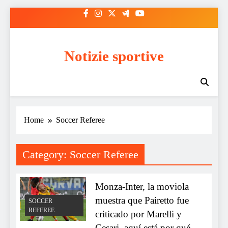
Skip
to
content
Notizie sportive
Home
Soccer Referee
Category:
Soccer Referee
Monza-Inter, la moviola
muestra que Pairetto fue
SOCCER
REFEREE
criticado por Marelli y
Cesari, aquí está por qué.