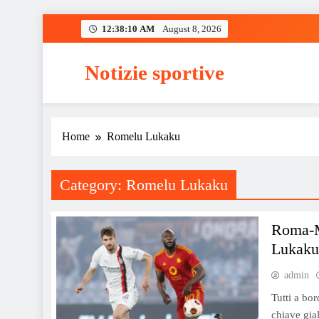
Skip
12:38:10 AM
August 8, 2026
to
content
Notizie sportive
Home
Romelu Lukaku
Category:
Romelu Lukaku
Roma-Mi
Lukaku 
admin
Tutti a bor
chiave gia