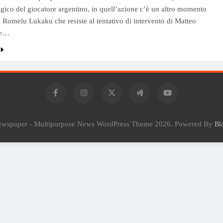
agico del giocatore argentino, in quell’azione c’è un altro momento
 Romelu Lukaku che resiste al tentativo di intervento di Matteo
he…
Newspaper - Multipurpose News WordPress Theme 2026. Powered By
Bl