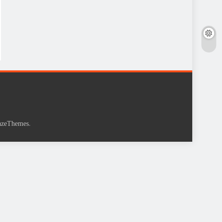
.
azeThemes