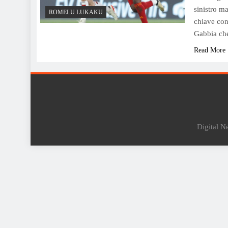
sinistro m
ROMELU LUKAKU
chiave con
Gabbia c
Read More
Digital 