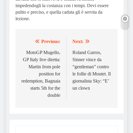
impedendogli la costanza con i tempi. Devi essere
pulito e preciso, e quella caduta gli è servita da
lezione.
Previous:
Next:
Post
navigation
MotoGP Mugello,
Roland Garros,
GP Italy live diretta:
Sinner vince da
Martin from pole
“gentleman” contro
position for
le follie di Moutet. Il
redemption, Bagnaia
giornalista Sky: “E’
starts 5th for the
un clown
double