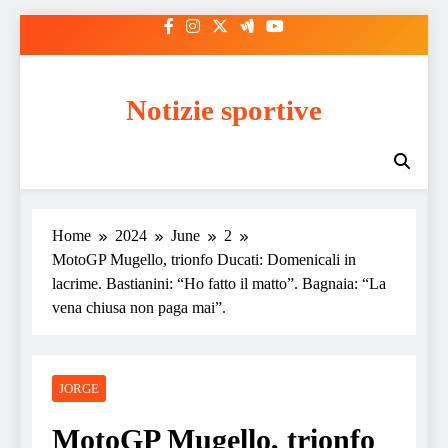
Skip
to
content
Notizie sportive
Home
2024
June
2
MotoGP Mugello, trionfo Ducati: Domenicali in
lacrime. Bastianini: “Ho fatto il matto”. Bagnaia: “La
vena chiusa non paga mai”.
JORGE
MotoGP Mugello, trionfo