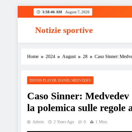
Skip
3:58:46 AM
August 7, 2026
to
content
Notizie sportive
Home
2024
August
28
Caso Sinner: Medvede
TENNIS PLAYER: DANIIL MEDVEDEV
Caso Sinner: Medvedev si
la polemica sulle regole
Admin
2 Years Ago
0
1 Mins