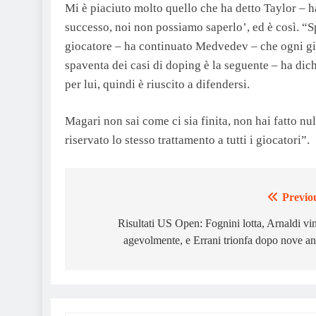
Mi è piaciuto molto quello che ha detto Taylor – 
successo, noi non possiamo saperlo’, ed è così. “S
giocatore – ha continuato Medvedev – che ogni gio
spaventa dei casi di doping è la seguente – ha di
per lui, quindi è riuscito a difendersi.
Magari non sai come ci sia finita, non hai fatto n
riservato lo stesso trattamento a tutti i giocatori”.
Previo
Post
navigation
Risultati US Open: Fognini lotta, Arnaldi vi
agevolmente, e Errani trionfa dopo nove an