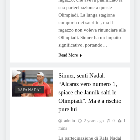
ragazzo, che aveva pianificato la
sua partecipazione a queste
Olimpiadi. La lunga stagione
comporta dei sacrifici, ma il
ragazzo non voleva rinunciare alle
Olimpiadi. Sinner ha un impatto
significativo, portando…
Read More
Sinner, senti Nadal:
“Alcaraz vero numero 1,
RAFA NADAL
spiace che Jannik salti le
Olimpiadi”. Ma è a rischio
pure lui
admin
2 years ago
0
1
mins
La partecipazione di Rafa Nadal