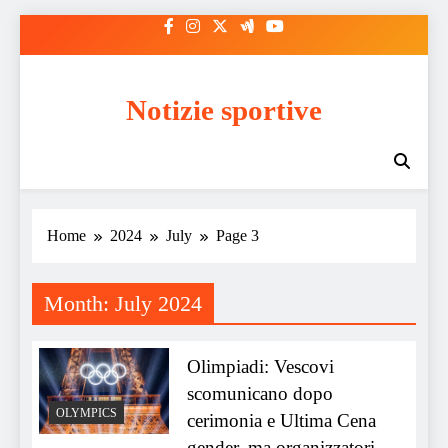
Skip
to
content
Notizie sportive
Home
2024
July
Page 3
Month:
July 2024
Olimpiadi: Vescovi
scomunicano dopo
OLYMPICS
cerimonia e Ultima Cena
gender, ma organizzatori