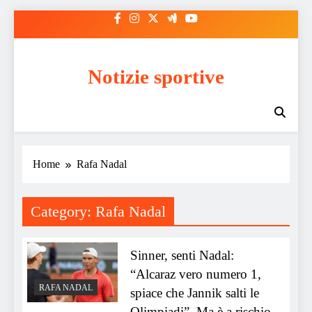
Skip
to
content
Notizie sportive
Home
Rafa Nadal
Category:
Rafa Nadal
Sinner, senti Nadal:
“Alcaraz vero numero 1,
RAFA NADAL
spiace che Jannik salti le
Olimpiadi”. Ma è a rischio