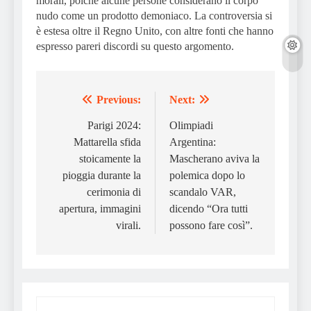
morali, poiché alcune persone considerano il corpo
nudo come un prodotto demoniaco. La controversia si
è estesa oltre il Regno Unito, con altre fonti che hanno
espresso pareri discordi su questo argomento.
Previous:
Next:
Post
navigation
Parigi 2024:
Olimpiadi
Mattarella sfida
Argentina:
stoicamente la
Mascherano aviva la
pioggia durante la
polemica dopo lo
cerimonia di
scandalo VAR,
apertura, immagini
dicendo “Ora tutti
virali.
possono fare così”.