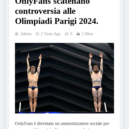
OnlyFans scatenano
controversia alle
Olimpiadi Parigi 2024.
Admin
2 Years Ago
0
2 Mins
OnlyFans è diventato un ammortizzatore sociale per