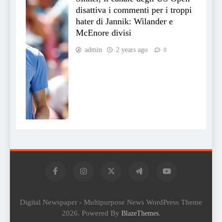
disattiva i commenti per i troppi
hater di Jannik: Wilander e
McEnore divisi
admin
2 years ago
0
Digital Newspaper - Multipurpose News WordPress Theme
2026. Powered By
.
BlazeThemes